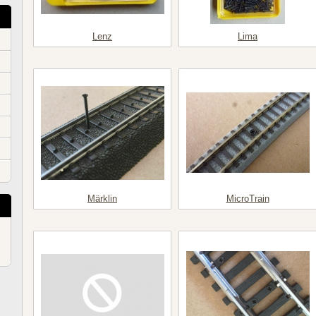
Lenz
Lima
Märklin
MicroTrain