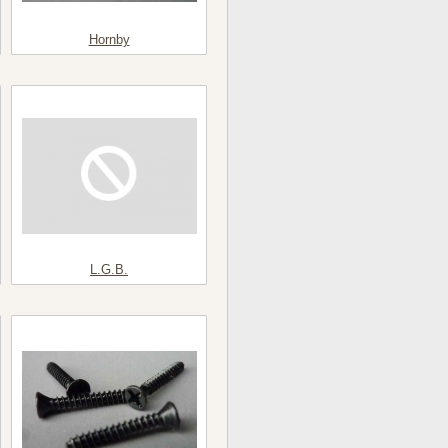
Hornby
L.G.B.