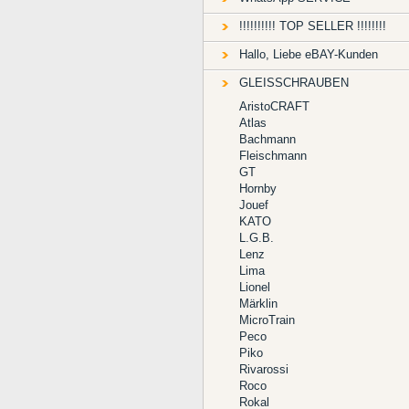
!!!!!!!!!! TOP SELLER !!!!!!!!
Hallo, Liebe eBAY-Kunden
GLEISSCHRAUBEN
AristoCRAFT
Atlas
Bachmann
Fleischmann
GT
Hornby
Jouef
KATO
L.G.B.
Lenz
Lima
Lionel
Märklin
MicroTrain
Peco
Piko
Rivarossi
Roco
Rokal