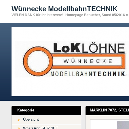
Wünnecke ModellbahnTECHNIK
VIELEN DANK für Ihr Interesse!! Homepage Besucher, Stand 05/2016 =
Kategorie
MÄRKLIN 7072, STELL
Übersicht
WhatsApp SERVICE