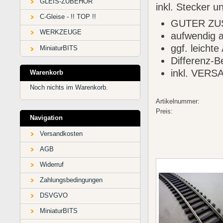
GLEIS-ZUBEHÖR
inkl. Stecker u
C-Gleise - !! TOP !!
GUTER ZU
WERKZEUGE
aufwendig a
ggf. leicht
MiniaturBITS
Differenz-
inkl. VERS
Warenkorb
Noch nichts im Warenkorb.
Artikelnummer:
Preis:
Navigation
Versandkosten
AGB
Widerruf
Zahlungsbedingungen
DSVGVO
MiniaturBITS