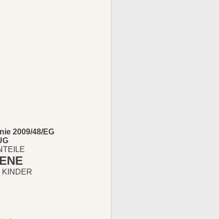
inie 2009/48/EG
UG
NTEILE
ENE
 KINDER