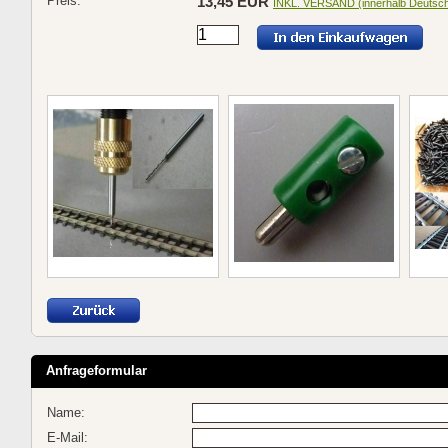
Preis:
13,45 EUR
INKL. VERSAND (innerhalb Deutsch
Anfrageformular
Name:
E-Mail: